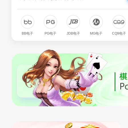
BB电子
PG电子
JDB电子
MG电子
CQ9电子